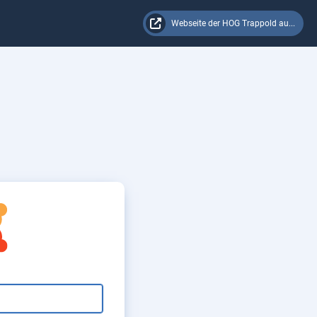
Webseite der HOG Trappold au...
ar