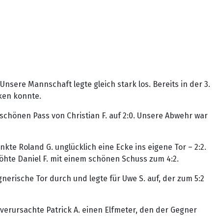
sere Mannschaft legte gleich stark los. Bereits in der 3.
nken konnte.
schönen Pass von Christian F. auf 2:0. Unsere Abwehr war
kte Roland G. unglücklich eine Ecke ins eigene Tor – 2:2.
höhte Daniel F. mit einem schönen Schuss zum 4:2.
egnerische Tor durch und legte für Uwe S. auf, der zum 5:2
 verursachte Patrick A. einen Elfmeter, den der Gegner