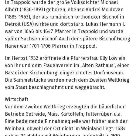
In Trappold wurde der große Volksdichter Michael
Albert (1836-1893) geboren, ebenso Andrei Moldovan
(1885-1963), der als rumänisch-orthodoxer Bischof in
Detroit (USA) wirkte und dort starb. Lukas Hermann I.
war von 1646 bis 1647 Pfarrer in Trappold und wurde
später Sachsenbischof. Auch der spätere Bischof Georg
Haner war 1701-1706 Pfarrer in Trappold.
Im Herbst 1932 eröffnete die Pfarrersfrau Elly Löw ein
von ihr und dem Frauenverein im „Alten Rathaus“, einer
Bastei der Kirchenburg, eingerichtetes Dorfmuseum.
Die Sammelstücke wurden nach dem Zweiten Weltkrieg
vom Staat beschlagnahmt und weggebracht.
Wirtschaft
Vor dem Zweiten Weltkrieg erzeugten die bäuerlichen
Betriebe Getreide, Mais, Kartoffeln, Futterrüben u.a.
Eine bedeutende Einnahmequelle war früher auch der
Weinbau, obwohl der Ort nicht im Weinland liegt. 1684
gab es 14 Halden mit Weinbergen, aufgeteilt in 1510