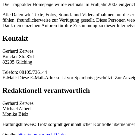
Die Trappolder Homepage wurde erstmals im Frühjahr 2003 eingerich
Alle Daten wie Texte, Fotos, Sound- und Videoaufnahmen auf dieser
fühlen, freundlicherweise zur Verfügung gestellt. Diese Personen we
Dank den einzelnen Autoren für ihre Zustimmung zu dieser Internetve
Kontakt
Gerhard Zerwes
Brucker Str. 85d
82205 Gilching
Telefon: 08105/736144
E-Mail:
Diese E-Mail-Adresse ist vor Spambots geschützt! Zur Anzeig
Redaktionell verantwortlich
Gerhard Zerwes
Michael Albert
Monika Bielz
Haftungshinweis: Trotz sorgfältiger inhaltlicher Kontrolle übernehmen 
Quelle:
https://www.e-recht24.de